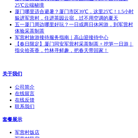
25℃云端秘境
厦门哪里适合避暑？厦门市区39℃，这里25℃！1.5小时
躲进军营村，住进茶园云宿，过不用空调的夏天
五一厦门周边哪里好玩？一日或两日休闲游，到军营村
体验采茶制茶
军营村旅游接待服务指南｜高山迎接待中心
【春日限定】厦门同安军营村采茶制茶 + 挖笋一日游｜
指尖拾茶香，竹林寻鲜趣，把春天带回家！
关于我们
公司简介
在线留言
在线反馈
联系我们
套餐展示
军营村饭店