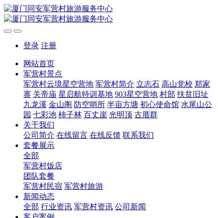
登录
注册
网站首页
军营村景点
军营村云境星空营地
军营村简介
立志石
高山党校
郑家
寨
关帝庙
星启航特训基地
903星空营地
村部
扶贫旧址
九龙溪
金山阁
防空哨所
半亩方塘
初心使命馆
水尾山公
园
七彩池
柿子林
百丈崖
光明顶
古厝群
关于我们
公司简介
在线留言
在线反馈
联系我们
套餐展示
全部
军营村饭店
团队套餐
军营村民宿
军营村旅游
新闻动态
全部
行业资讯
军营村资讯
公司新闻
客户案例