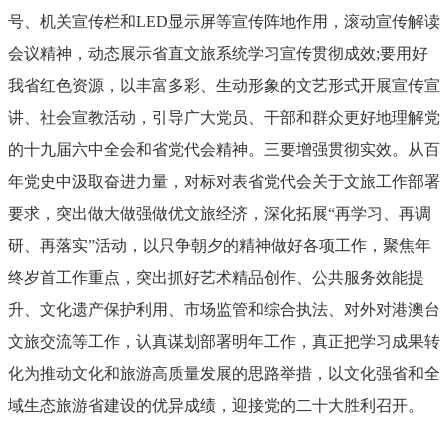
号、机关宣传栏和LED显示屏等宣传阵地作用，滚动宣传解读
会议精神，动态展示省直文旅系统学习宣传贯彻成效;要用好
我省红色资源，以丰富多彩、生动形象的文艺形式开展宣传宣
讲、社会宣教活动，引导广大党员、干部和群众更好地理解党
的十九届六中全会和省党代会精神。三要增强贯彻实效。从百
年党史中汲取奋进力量，对标对表省党代会关于文旅工作部署
要求，突出做大做强做优文旅经济，深化拓展“再学习、再调
研、再落实”活动，以只争朝夕的精神做好各项工作，聚焦年
终岁首工作重点，突出抓好艺术精品创作、公共服务效能提
升、文化遗产保护利用、市场监管和综合执法、对外对港澳台
文旅交流等工作，认真谋划部署明年工作，真正把学习成果转
化为推动文化和旅游高质量发展的思路举措，以文化强省和全
域生态旅游省建设的优异成绩，迎接党的二十大胜利召开。