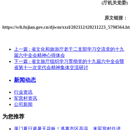
(厅机关党委)
原文链接：
https://wlt.fujian.gov.cn/djwm/xxzl/202112/t20211223_5798564.h
上一篇
: 省文化和旅游厅老干二支部学习交流党的十九
届六中全会精神心得体会
下一篇
: 省文旅厅组织学习贯彻党的十九届六中全会暨
省第十一次党代会精神集体交流研讨
新闻动态
行业资讯
军营村资讯
公司新闻
为您推荐
厦门夏日避暑天花板！逃离市区高温，来军营村住进