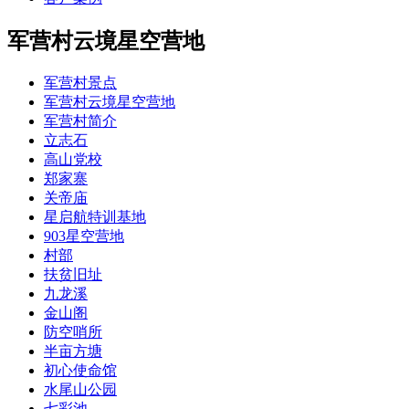
军营村云境星空营地
军营村景点
军营村云境星空营地
军营村简介
立志石
高山党校
郑家寨
关帝庙
星启航特训基地
903星空营地
村部
扶贫旧址
九龙溪
金山阁
防空哨所
半亩方塘
初心使命馆
水尾山公园
七彩池