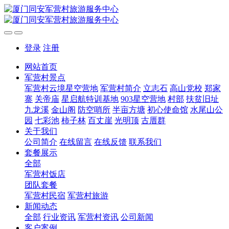
登录
注册
网站首页
军营村景点
军营村云境星空营地
军营村简介
立志石
高山党校
郑家
寨
关帝庙
星启航特训基地
903星空营地
村部
扶贫旧址
九龙溪
金山阁
防空哨所
半亩方塘
初心使命馆
水尾山公
园
七彩池
柿子林
百丈崖
光明顶
古厝群
关于我们
公司简介
在线留言
在线反馈
联系我们
套餐展示
全部
军营村饭店
团队套餐
军营村民宿
军营村旅游
新闻动态
全部
行业资讯
军营村资讯
公司新闻
客户案例