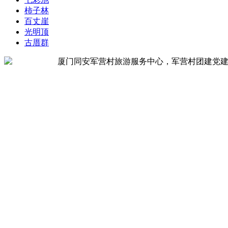
柿子林
百丈崖
光明顶
古厝群