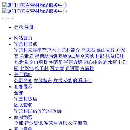
登录
注册
网站首页
军营村景点
军营村云境星空营地
军营村简介
立志石
高山党校
郑家
寨
关帝庙
星启航特训基地
903星空营地
村部
扶贫旧址
九龙溪
金山阁
防空哨所
半亩方塘
初心使命馆
水尾山公
园
七彩池
柿子林
百丈崖
光明顶
古厝群
关于我们
公司简介
在线留言
在线反馈
联系我们
套餐展示
全部
军营村饭店
团队套餐
军营村民宿
军营村旅游
新闻动态
全部
行业资讯
军营村资讯
公司新闻
客户案例