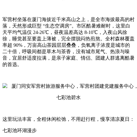
军营村坐落在厦门海拔近千米高山之上，是全市海拔最高的村
落，天然形成巨型 “生态空调房”。市区酷暑难耐时，这里白
天平均气温仅 24-26℃，昼夜温差高达 8-10℃，入夜山风徐
徐，睡觉甚至要盖上薄被，完全摆脱闷热煎熬。全村森林覆盖
率超 90%，万亩高山茶园层层叠叠，负氧离子浓度是城市的
二十倍，呼吸间都是草木与茶香，没有城市尾气、热浪与噪
音，宜居舒适度拉满，是亲子家庭、情侣、团建人群逃离酷暑
的首选。
七彩池碧水
这里玩法丰富，全程休闲松弛，不用赶行程，慢享清凉夏日：
七彩池环湖漫步