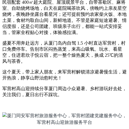
民宿配套 400㎡超大庭院、屋顶观景平台，自带茶歇区、麻将
室、自助烧烤场地，白天在庭院喝茶吹风，傍晚约上亲友星空
烧烤，夜晚静坐露台看星河；还可提前预约农家柴火饭、本地
土菜，食材均取自山间，新鲜地道。不管是家庭短途避暑、情
侣度假，还是公司团建、班级亲子出行，都能一站式安排妥
当，管家全程贴心对接，体验感拉满。
盛夏不用奔赴远方，从厦门岛内自驾 1.5 小时直达军营村，村
口免费停车。告别市区闷热蒸笼，来高山吸氧、玩水、看星
空，住进君欣子悦云宿，把一整个燥热夏天，换成 25℃的清
风与茶香。
这个夏天，带上家人朋友，来军营村解锁清凉避暑慢生活，避
开热浪，静享山野治愈时光！
军营村高山迎持续分享厦门周边小众避暑、乡村游玩好去处，
关注我们，夏日出行不踩坑。