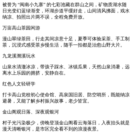
被誉为 “闽南小九寨” 的七彩池藏在群山之间，矿物质湖水随
日光变幻蓝绿渐变，环湖步道平缓好走，山间清风拂面，戏水
纳凉、拍照出片两不误，全程免费开放。
万亩高山茶园闲游
漫山翠绿茶田，行走其间凉意十足，夏季可体验采茶、手工制
茶，沉浸式感受茶乡慢生活，随手一拍都是治愈山野大片。
九龙溪溯溪玩水
山泉水清澈冰凉，带孩子踩水、冰镇瓜果，天然山泉消暑，远
离水上乐园的拥挤，安静自在。
红色人文轻研学
打卡高山党校初心使命馆、高泉国旧居、防空哨所，既能纳凉
避暑，又能了解乡村振兴故事，老少皆宜。
金山阁观日落、深夜观银河
村子光污染极少，傍晚登顶金山阁看云海落日，入夜抬头就是
漫天清晰银河，是市区完全看不到的浪漫夜景。