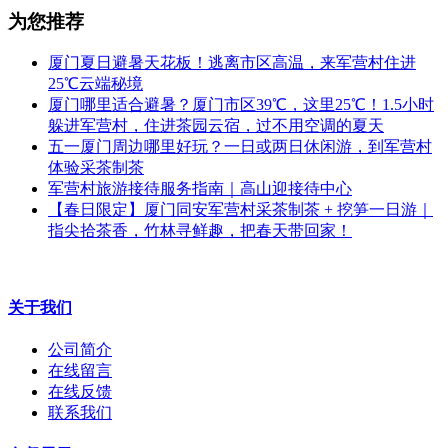
为您推荐
厦门夏日避暑天花板！逃离市区高温，来军营村住进
25℃云端秘境
厦门哪里适合避暑？厦门市区39℃，这里25℃！1.5小时
躲进军营村，住进茶园云宿，过不用空调的夏天
五一厦门周边哪里好玩？一日或两日休闲游，到军营村
体验采茶制茶
军营村旅游接待服务指南｜高山迎接待中心
【春日限定】厦门同安军营村采茶制茶 + 挖笋一日游｜
指尖拾茶香，竹林寻鲜趣，把春天带回家！
关于我们
公司简介
在线留言
在线反馈
联系我们