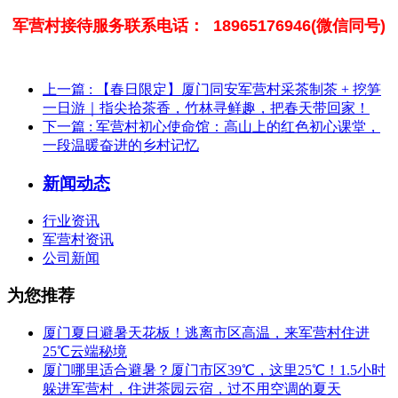
军营村接待服务联系电话： 18965176946(微信同号)
上一篇
: 【春日限定】厦门同安军营村采茶制茶 + 挖笋
一日游｜指尖拾茶香，竹林寻鲜趣，把春天带回家！
下一篇
: 军营村初心使命馆：高山上的红色初心课堂，
一段温暖奋进的乡村记忆
新闻动态
行业资讯
军营村资讯
公司新闻
为您推荐
厦门夏日避暑天花板！逃离市区高温，来军营村住进
25℃云端秘境
厦门哪里适合避暑？厦门市区39℃，这里25℃！1.5小时
躲进军营村，住进茶园云宿，过不用空调的夏天