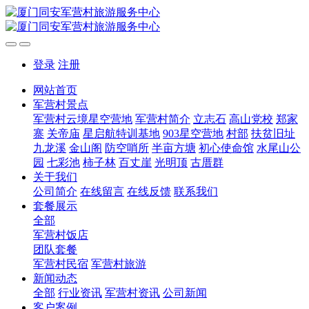
登录
注册
网站首页
军营村景点
军营村云境星空营地
军营村简介
立志石
高山党校
郑家
寨
关帝庙
星启航特训基地
903星空营地
村部
扶贫旧址
九龙溪
金山阁
防空哨所
半亩方塘
初心使命馆
水尾山公
园
七彩池
柿子林
百丈崖
光明顶
古厝群
关于我们
公司简介
在线留言
在线反馈
联系我们
套餐展示
全部
军营村饭店
团队套餐
军营村民宿
军营村旅游
新闻动态
全部
行业资讯
军营村资讯
公司新闻
客户案例