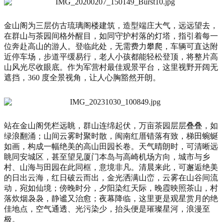
金山阁为三层仿古琉璃阁楼建筑，造型端庄大气，远远望去，
在群山与茶园间格外醒目，如同守护村落的灯塔，指引着每一
位奔赴高山的游人。登临此处，无需费力攀爬，车辆可直达附
近停车场，步道平缓易行，老人小孩都能轻松登顶，将整片高
山风光尽收眼底。作为军营村最佳观景平台，这里视野开阔无
遮挡，360 度全景视角，让人心胸豁然开朗。
站在金山阁凭栏远眺，群山连绵起伏，万亩茶园层层叠叠，如
绿浪翻涌；山间云雾时聚时散，闽南红厝错落有致，梯田蜿蜒
如画，构成一幅绝美的高山田园长卷。天气晴朗时，可清晰远
眺同安城区，甚至望见厦门本岛与高崎机场方向，城市与乡
村、山海与田园在此同框，意境非凡。清晨来此，可邂逅绝美
的日出云海，红日破云而出，金光洒满山峦，云雾在山谷间流
动，宛如仙境；傍晚时分，夕阳染红天际，晚霞映照茶山，村
落炊烟袅袅，静谧又治愈；夜幕降临，这里更是观星赏月的绝
佳地点，空气通透、光污染少，抬头便是璀璨星河，浪漫至
极。