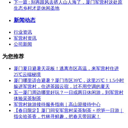
下一篇
: 别再跟风去挤人山人海了，厦门军营村这处原
生态乡村才是休闲圣地
新闻动态
行业资讯
军营村资讯
公司新闻
为您推荐
厦门夏日避暑天花板！逃离市区高温，来军营村住进
25℃云端秘境
厦门哪里适合避暑？厦门市区39℃，这里25℃！1.5小时
躲进军营村，住进茶园云宿，过不用空调的夏天
五一厦门周边哪里好玩？一日或两日休闲游，到军营村
体验采茶制茶
军营村旅游接待服务指南｜高山迎接待中心
【春日限定】厦门同安军营村采茶制茶 + 挖笋一日游｜
指尖拾茶香，竹林寻鲜趣，把春天带回家！