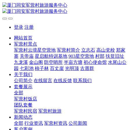
登录
注册
网站首页
军营村景点
军营村云境星空营地
军营村简介
立志石
高山党校
郑家
寨
关帝庙
星启航特训基地
903星空营地
村部
扶贫旧址
九龙溪
金山阁
防空哨所
半亩方塘
初心使命馆
水尾山公
园
七彩池
柿子林
百丈崖
光明顶
古厝群
关于我们
公司简介
在线留言
在线反馈
联系我们
套餐展示
全部
军营村饭店
团队套餐
军营村民宿
军营村旅游
新闻动态
全部
行业资讯
军营村资讯
公司新闻
客户案例