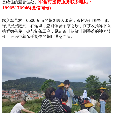
军营村接待服务联系电话：
是绝佳的避暑佳处。
18965176946(微信同号)
踏入军营村，6500 多亩的茶园映入眼帘，茶树漫山遍野，似
绿浪层层翻滚。在这里，您能体验采茶之乐，在茶农指导下采
摘鲜嫩茶芽，参与制茶工序，见证茶叶从鲜叶到香茗的神奇转
变，最后带着亲手制作的茶叶满意而归。