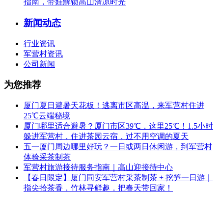
指南，带娃解锁高山清凉时光
新闻动态
行业资讯
军营村资讯
公司新闻
为您推荐
厦门夏日避暑天花板！逃离市区高温，来军营村住进
25℃云端秘境
厦门哪里适合避暑？厦门市区39℃，这里25℃！1.5小时
躲进军营村，住进茶园云宿，过不用空调的夏天
五一厦门周边哪里好玩？一日或两日休闲游，到军营村
体验采茶制茶
军营村旅游接待服务指南｜高山迎接待中心
【春日限定】厦门同安军营村采茶制茶 + 挖笋一日游｜
指尖拾茶香，竹林寻鲜趣，把春天带回家！