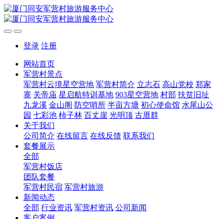
登录
注册
网站首页
军营村景点
军营村云境星空营地
军营村简介
立志石
高山党校
郑家
寨
关帝庙
星启航特训基地
903星空营地
村部
扶贫旧址
九龙溪
金山阁
防空哨所
半亩方塘
初心使命馆
水尾山公
园
七彩池
柿子林
百丈崖
光明顶
古厝群
关于我们
公司简介
在线留言
在线反馈
联系我们
套餐展示
全部
军营村饭店
团队套餐
军营村民宿
军营村旅游
新闻动态
全部
行业资讯
军营村资讯
公司新闻
客户案例