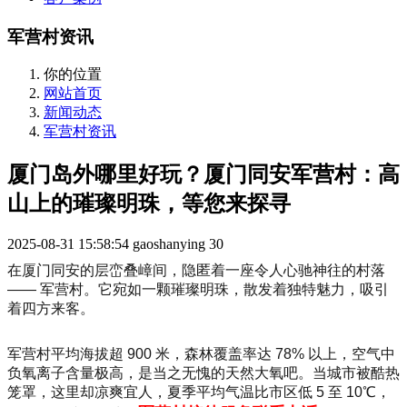
军营村资讯
你的位置
网站首页
新闻动态
军营村资讯
厦门岛外哪里好玩？厦门同安军营村：高
山上的璀璨明珠，等您来探寻
2025-08-31 15:58:54
gaoshanying
30
在厦门同安的层峦叠嶂间，隐匿着一座令人心驰神往的村落
—— 军营村。它宛如一颗璀璨明珠，散发着独特魅力，吸引
着四方来客。
军营村平均海拔超 900 米，森林覆盖率达 78% 以上，空气中
负氧离子含量极高，是当之无愧的天然大氧吧。当城市被酷热
笼罩，这里却凉爽宜人，夏季平均气温比市区低 5 至 10℃，