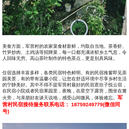
美食方面，军营村的农家菜食材新鲜，均取自当地。茶香虾、
竹笋炒肉、土鸡汤等招牌菜，每一口都充满浓郁乡土气息，令
人回味无穷。高山茶叶制作的特色茶点，更是别具风味。
住宿选择丰富多样，各类民宿特色鲜明。有的民宿推窗即见茶
园美景，有的带有温馨小院，让您在舒适环境中尽享乡村生活
的宁静美好。其中不得不提军营村最好的民宿君欣子悦云宿，
在民宿小院或者民宿果园里，夜晚，在星空下露营，围坐在篝
军
火旁，与亲朋好友谈天说地，感受山间微风，体验难忘。
营村民宿接待服务联系电话： 18759249779(微信同
号)