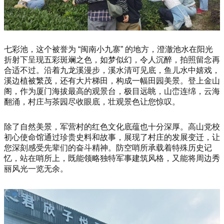
七彩池，这个被誉为 “闽南小九寨” 的地方，澄澈池水在阳光
折射下呈现五彩斑斓之色，如梦似幻，令人沉醉，拍照留念再
合适不过。沿着九龙溪漫步，溪水清可见底，鱼儿水中嬉戏，
溪边植被繁茂，还有大片梯田，构成一幅田园美景。登上金山
阁，作为厦门海拔最高的观景台，极目远眺，山峦连绵，云海
翻涌，村庄与茶园尽收眼底，壮观景色让您惊叹。
除了自然美景，军营村的红色文化底蕴也十分深厚。高山党校
初心使命馆通过珍贵史料和故事，展现了村庄的发展变迁，让
您深刻感受先辈们的奋斗精神。防空哨所承载着特殊历史记
忆，站在哨所上，既能领略独特军事建筑风格，又能将周边秀
丽风光一览无余。