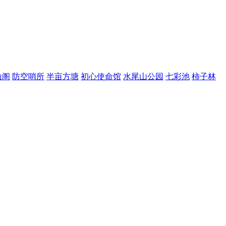
山阁
防空哨所
半亩方塘
初心使命馆
水尾山公园
七彩池
柿子林