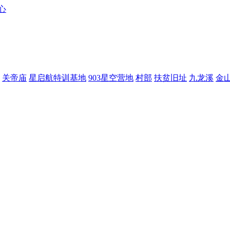
关帝庙
星启航特训基地
903星空营地
村部
扶贫旧址
九龙溪
金