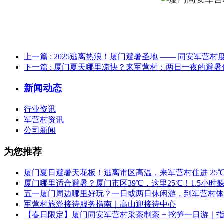
上一篇
: 2025逃离热浪！厦门避暑圣地 —— 同安军营
下一篇
: 厦门夏天哪里凉快？来军营村：两日一夜的避暑
新闻动态
行业资讯
军营村资讯
公司新闻
为您推荐
厦门夏日避暑天花板！逃离市区高温，来军营村住进 25
厦门哪里适合避暑？厦门市区39℃，这里25℃！1.5小
五一厦门周边哪里好玩？一日或两日休闲游，到军营村体
军营村旅游接待服务指南｜高山迎接待中心
【春日限定】厦门同安军营村采茶制茶 + 挖笋一日游｜