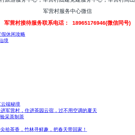
军营村服务中心微信
军营村接待服务联系电话： 18965176946(微信同号)
村度假休闲攻略
仙境
℃云端秘境
时躲进军营村，住进茶园云宿，过不用空调的夏天
验采茶制茶
指尖拾茶香，竹林寻鲜趣，把春天带回家！