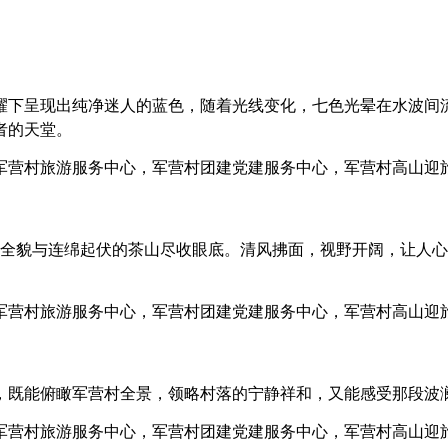
耀下呈现出纯净迷人的蓝色，随着光线变化，七色光晕在水波间
者的天堂。
区全貌与连绵起伏的茶山尽收眼底。清风拂面，视野开阔，让人
，既能俯瞰军营村全景，领略村落的宁静祥和，又能感受那段波