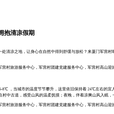
拥抱清凉假期
一处清凉之地，让身心在自然中得到舒缓与放松？来厦门军营村
-8℃ ，当城市的温度节节攀升，这里依旧保持着 24℃左右
步在村中古道，感受山风的温柔抚摸；夜晚，伴着凉爽山风入眠，