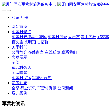
登录
注册
网站首页
军营村景点
军营村云境星空营地
军营村简介
立志石
高山党校
郑家寨
百丈崖
光明顶
古厝群
关于我们
公司简介
在线留言
在线反馈
联系我们
套餐展示
全部
军营村饭店
团队套餐
军营村民宿
军营村旅游
新闻动态
全部
行业资讯
军营村资讯
公司新闻
客户案例
军营村资讯