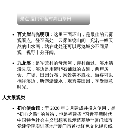
景点 厦门军营村高山茶田
百丈崖与光明顶
：这里三面环山，是最佳的云雾
观看点。登至高处，云雾缭绕山间，宛若一幅天
然的山水画，站在此处还可以尽览城乡不同景
观，视野十分开阔。
九龙溪
：是军营村的母亲河，穿村而过。溪水清
澈见底，溪边是用鹅卵石铺就的古道，两岸房
舍、广场、田园分布，风景美不胜收。游客可以
徜徉溪边，听潺潺流水，观秀美田园，享受惬意
时光。
人文景观类
初心使命馆
：于 2020 年 3 月建成并投入使用，是
“初心之路” 的首站，也是福建省 “习近平新时代
中国特色社会主义思想实践示范基地”“厦门城市
党建学院实训基地”“厦门市首批红色文化经典线