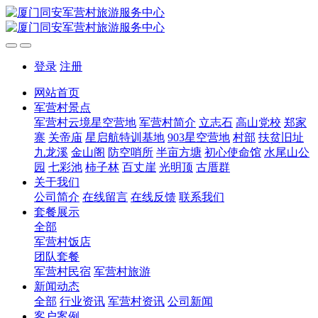
登录
注册
网站首页
军营村景点
军营村云境星空营地
军营村简介
立志石
高山党校
郑家
寨
关帝庙
星启航特训基地
903星空营地
村部
扶贫旧址
九龙溪
金山阁
防空哨所
半亩方塘
初心使命馆
水尾山公
园
七彩池
柿子林
百丈崖
光明顶
古厝群
关于我们
公司简介
在线留言
在线反馈
联系我们
套餐展示
全部
军营村饭店
团队套餐
军营村民宿
军营村旅游
新闻动态
全部
行业资讯
军营村资讯
公司新闻
客户案例