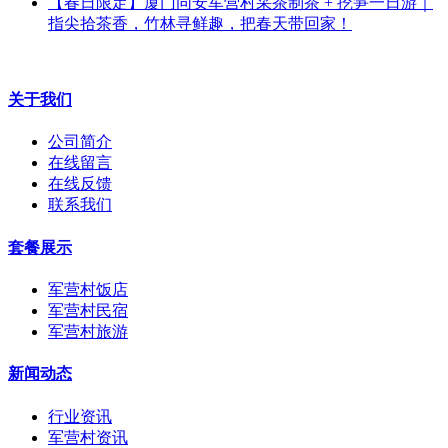
【春日限定】厦门同安军营村采茶制茶 + 挖笋一日游｜
指尖拾茶香，竹林寻鲜趣，把春天带回家！
关于我们
公司简介
在线留言
在线反馈
联系我们
套餐展示
军营村饭店
军营村民宿
军营村旅游
新闻动态
行业资讯
军营村资讯