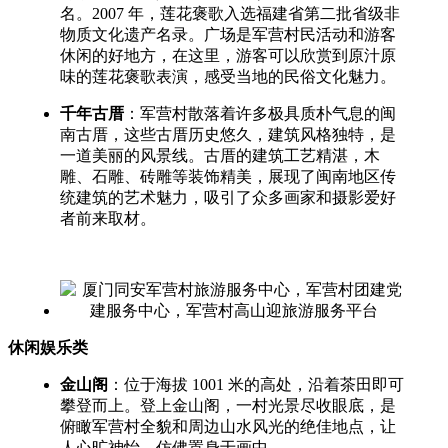
名。2007 年，莲花褒歌入选福建省第二批省级非
物质文化遗产名录。广场是军营村民活动和游客
休闲的好地方，在这里，游客可以欣赏到原汁原
味的莲花褒歌表演，感受当地的民俗文化魅力。
千年古厝
：军营村散落着许多极具质朴气息的闽
南古厝，这些古厝历史悠久，建筑风格独特，是
一道美丽的风景线。古厝的建筑工艺精湛，木
雕、石雕、砖雕等装饰精美，展现了闽南地区传
统建筑的艺术魅力，吸引了众多画家和摄影爱好
者前来取材。
休闲娱乐类
金山阁
：位于海拔 1001 米的高处，沿着茶田即可
攀登而上。登上金山阁，一村光景尽收眼底，是
俯瞰军营村全貌和周边山水风光的绝佳地点，让
人心旷神怡，仿佛置身于画中。