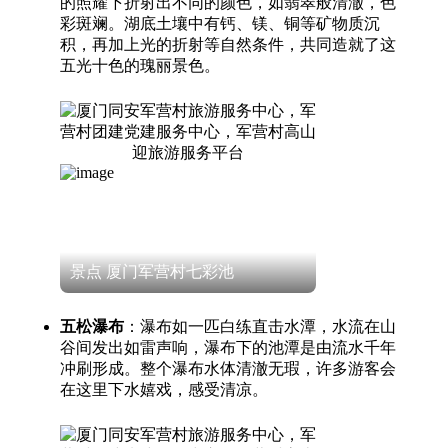
的照耀下折射出不同的颜色，如翡翠般清澈，色
彩斑斓。湖底土壤中有钙、镁、铜等矿物质沉
积，再加上光的折射等自然条件，共同造就了这
五光十色的瑰丽景色。
景点 厦门军营村七彩池
五松瀑布
：瀑布如一匹白练直击水潭，水流在山
谷间发出如雷声响，瀑布下的池潭是由流水千年
冲刷形成。整个瀑布水体清澈无瑕，许多游客会
在这里下水嬉戏，感受清凉。