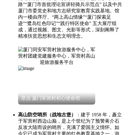
路”“厦门市首批理论宣讲轻骑兵示范点” 以及中共
厦门市委党史和地方志研究室教育实践基地。馆
内一楼由序厅、“两上高山情缘”“厦门探索足
迹”“鹭岛红色印记”“践行特区使命” 五大展厅组
成，通过视频、图文、光影等形式，深刻阐释了
精准扶贫思想和生态文明理念。
景点 厦门军营村初心使命馆
高山防空哨所（战地古堡）
：建于 1958 年，矗立
于军营村西边山巅，是上个世纪为了预警蒋介石
反攻大陆而设的哨所，充满了爱国主义情怀。如
今它已成为军营村主要的红色教育基地之一，游