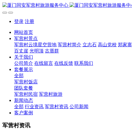
登录
注册
网站首页
军营村景点
军营村云境星空营地
军营村简介
立志石
高山党校
郑家寨
百丈崖
光明顶
古厝群
关于我们
公司简介
在线留言
在线反馈
联系我们
套餐展示
全部
军营村饭店
团队套餐
军营村民宿
军营村旅游
新闻动态
全部
行业资讯
军营村资讯
公司新闻
客户案例
军营村资讯