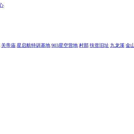
关帝庙
星启航特训基地
903星空营地
村部
扶贫旧址
九龙溪
金