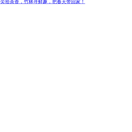
指尖拾茶香，竹林寻鲜趣，把春天带回家！