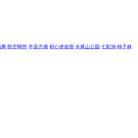
山阁
防空哨所
半亩方塘
初心使命馆
水尾山公园
七彩池
柿子林