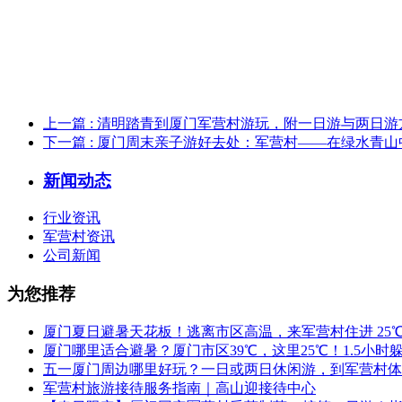
上一篇
: 清明踏青到厦门军营村游玩，附一日游与两日游
下一篇
: 厦门周末亲子游好去处：军营村——在绿水青
新闻动态
行业资讯
军营村资讯
公司新闻
为您推荐
厦门夏日避暑天花板！逃离市区高温，来军营村住进 25
厦门哪里适合避暑？厦门市区39℃，这里25℃！1.5小
五一厦门周边哪里好玩？一日或两日休闲游，到军营村体
军营村旅游接待服务指南｜高山迎接待中心