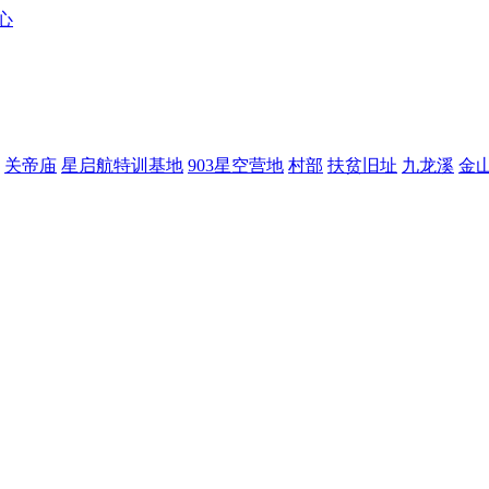
关帝庙
星启航特训基地
903星空营地
村部
扶贫旧址
九龙溪
金