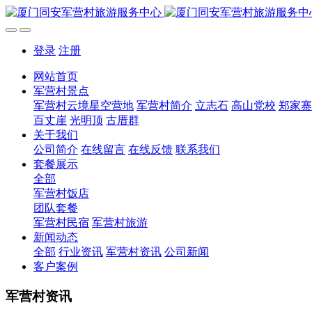
登录
注册
网站首页
军营村景点
军营村云境星空营地
军营村简介
立志石
高山党校
郑家寨
百丈崖
光明顶
古厝群
关于我们
公司简介
在线留言
在线反馈
联系我们
套餐展示
全部
军营村饭店
团队套餐
军营村民宿
军营村旅游
新闻动态
全部
行业资讯
军营村资讯
公司新闻
客户案例
军营村资讯