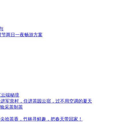
与
植树节两日一夜畅游方案
℃云端秘境
时躲进军营村，住进茶园云宿，过不用空调的夏天
验采茶制茶
指尖拾茶香，竹林寻鲜趣，把春天带回家！