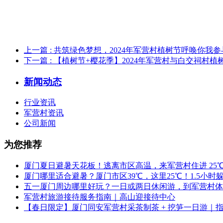
上一篇
: 共筑绿色梦想，2024年军营村植树节呼唤你我参
下一篇
: 【植树节+樱花季】2024年军营村与白交祠村
新闻动态
行业资讯
军营村资讯
公司新闻
为您推荐
厦门夏日避暑天花板！逃离市区高温，来军营村住进 25
厦门哪里适合避暑？厦门市区39℃，这里25℃！1.5小
五一厦门周边哪里好玩？一日或两日休闲游，到军营村体
军营村旅游接待服务指南｜高山迎接待中心
【春日限定】厦门同安军营村采茶制茶 + 挖笋一日游｜