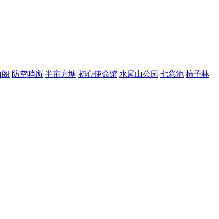
山阁
防空哨所
半亩方塘
初心使命馆
水尾山公园
七彩池
柿子林