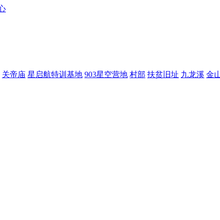
关帝庙
星启航特训基地
903星空营地
村部
扶贫旧址
九龙溪
金