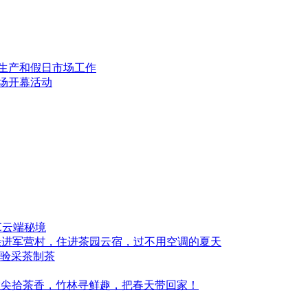
全生产和假日市场工作
剧场开幕活动
℃云端秘境
时躲进军营村，住进茶园云宿，过不用空调的夏天
验采茶制茶
指尖拾茶香，竹林寻鲜趣，把春天带回家！