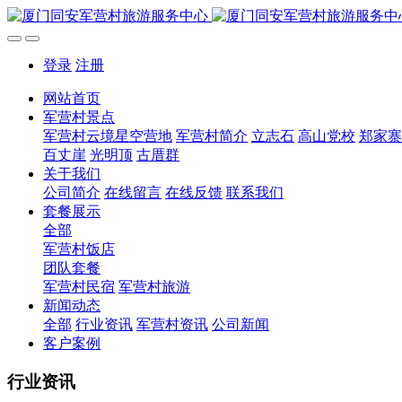
登录
注册
网站首页
军营村景点
军营村云境星空营地
军营村简介
立志石
高山党校
郑家寨
百丈崖
光明顶
古厝群
关于我们
公司简介
在线留言
在线反馈
联系我们
套餐展示
全部
军营村饭店
团队套餐
军营村民宿
军营村旅游
新闻动态
全部
行业资讯
军营村资讯
公司新闻
客户案例
行业资讯