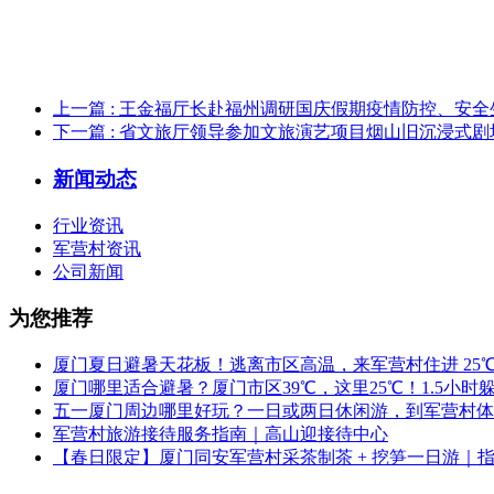
上一篇
: 王金福厅长赴福州调研国庆假期疫情防控、安
下一篇
: 省文旅厅领导参加文旅演艺项目烟山旧沉浸式
新闻动态
行业资讯
军营村资讯
公司新闻
为您推荐
厦门夏日避暑天花板！逃离市区高温，来军营村住进 25
厦门哪里适合避暑？厦门市区39℃，这里25℃！1.5小
五一厦门周边哪里好玩？一日或两日休闲游，到军营村体
军营村旅游接待服务指南｜高山迎接待中心
【春日限定】厦门同安军营村采茶制茶 + 挖笋一日游｜