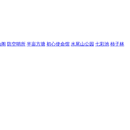
山阁
防空哨所
半亩方塘
初心使命馆
水尾山公园
七彩池
柿子林