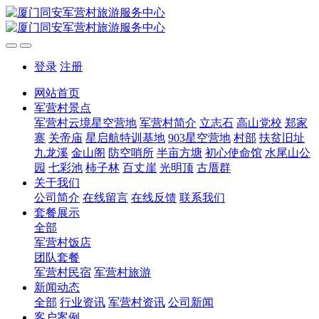
登录
注册
网站首页
军营村景点
军营村云境星空营地
军营村简介
立志石
高山党校
郑家
寨
关帝庙
星启航特训基地
903星空营地
村部
扶贫旧址
九龙溪
金山阁
防空哨所
半亩方塘
初心使命馆
水尾山公
园
七彩池
柿子林
百丈崖
光明顶
古厝群
关于我们
公司简介
在线留言
在线反馈
联系我们
套餐展示
全部
军营村饭店
团队套餐
军营村民宿
军营村旅游
新闻动态
全部
行业资讯
军营村资讯
公司新闻
客户案例