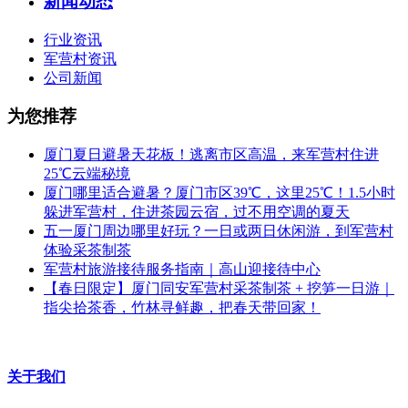
新闻动态
行业资讯
军营村资讯
公司新闻
为您推荐
厦门夏日避暑天花板！逃离市区高温，来军营村住进
25℃云端秘境
厦门哪里适合避暑？厦门市区39℃，这里25℃！1.5小时
躲进军营村，住进茶园云宿，过不用空调的夏天
五一厦门周边哪里好玩？一日或两日休闲游，到军营村
体验采茶制茶
军营村旅游接待服务指南｜高山迎接待中心
【春日限定】厦门同安军营村采茶制茶 + 挖笋一日游｜
指尖拾茶香，竹林寻鲜趣，把春天带回家！
关于我们