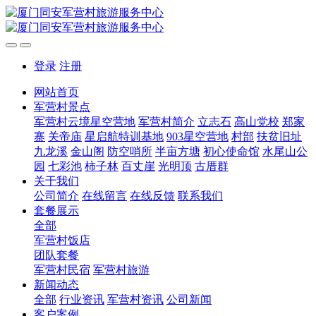
登录
注册
网站首页
军营村景点
军营村云境星空营地
军营村简介
立志石
高山党校
郑家
寨
关帝庙
星启航特训基地
903星空营地
村部
扶贫旧址
九龙溪
金山阁
防空哨所
半亩方塘
初心使命馆
水尾山公
园
七彩池
柿子林
百丈崖
光明顶
古厝群
关于我们
公司简介
在线留言
在线反馈
联系我们
套餐展示
全部
军营村饭店
团队套餐
军营村民宿
军营村旅游
新闻动态
全部
行业资讯
军营村资讯
公司新闻
客户案例