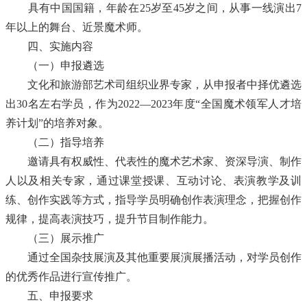
具有中国国籍，年龄在25岁至45岁之间，从事一线演出7
年以上的舞台、近景魔术师。
四、
实施内容
（一）
申报
遴选
文化和旅游部艺术司组织业界专家，
从申报者中择优
遴选
出30名左右学员，作为2022—2023年度“全国魔术领军人才培
养计划”的培养对象。
（二）指导培养
邀请
具有权威性、代表性的
魔术艺术家、资深导演
、
制作
人以及相关专家，通过课堂授课、互动讨论、表演教学及训
练、创作实践等方式，指导学员明确创作
表演
理念，把握创作
规律，提高表演技巧，提升节目制作能力。
（三）
展示推广
通过全国杂技展演及其他重要展演展播活动，对学员创作
的优秀作品进行宣传推广。
五、
申报要求