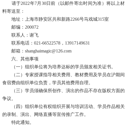
请于202
2
年
7
月
30
日前
（以邮件寄出时间为准）
将以上材
料寄送至
：
地
址：
上海市静安区共和新路
2266
号
马戏城
315
室
邮
编：
200072
联
系
人：
谢飞
联系电话：
021-66522578
，
13917149631
邮
箱：
shanghaimagic
@
126.com
六、
其他
事项
（一）
组织
单位
将
为
培养达标的学员
颁发相关证书。
（二）专家
授课
指导
相关
费用
、教材费用及学员
在
沪
期间
食宿费由
组织
单位负责，
学员其他费用
自理。
（三）
学员
须确保
所创作、演出的
作品不存在版权方面的
争议。
（四）
组织
单位有权组织开展
与培训
活动
、学员作品相关
的录制、演出、网络直播等
宣传推广工作。
特此通知。