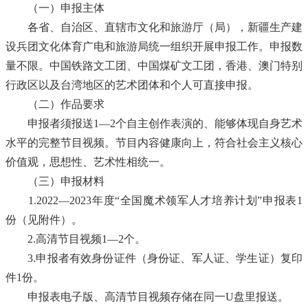
（一）申报主体
各省
、自治区、直辖市
文化和旅游厅（局），新疆生产建
设兵团文化体育广电和旅游局统一组织开展申报工作。
申报数
量不限。
中国铁路文工团、
中国煤矿文工团，香港、澳门特别
行政区以及台湾地区的艺术团体和个人可直接申报。
（二）作品要求
申报者须报送
1—2个
自主创作表演的、能够体现自身艺术
水平的
完整
节目
视频
。
节目内容
健康向上，符合社会主义核心
价值观，思想性、艺术性相统一。
（三）
申报材料
1.
2022—2023
年度“全国魔术领军人才培养计划”申报表
1
份（见附件）。
2.高清
节目
视频
1—2个
。
3.申报者有效身份证件（身份证、军人证、学生证）复印
件1份。
申报表
电子版
、
高清节目视频
存储在同一U盘里报送。