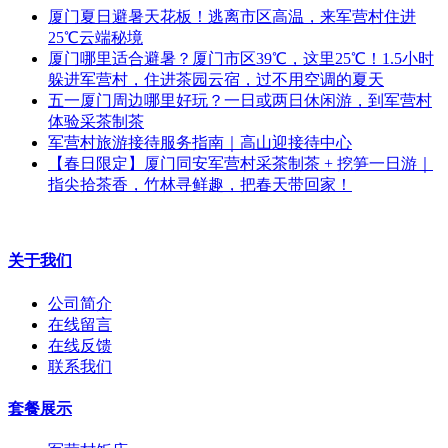
厦门夏日避暑天花板！逃离市区高温，来军营村住进
25℃云端秘境
厦门哪里适合避暑？厦门市区39℃，这里25℃！1.5小时
躲进军营村，住进茶园云宿，过不用空调的夏天
五一厦门周边哪里好玩？一日或两日休闲游，到军营村
体验采茶制茶
军营村旅游接待服务指南｜高山迎接待中心
【春日限定】厦门同安军营村采茶制茶 + 挖笋一日游｜
指尖拾茶香，竹林寻鲜趣，把春天带回家！
关于我们
公司简介
在线留言
在线反馈
联系我们
套餐展示