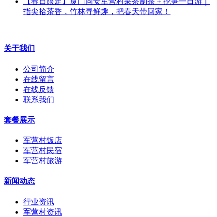
【春日限定】厦门同安军营村采茶制茶 + 挖笋一日游｜
指尖拾茶香，竹林寻鲜趣，把春天带回家！
关于我们
公司简介
在线留言
在线反馈
联系我们
套餐展示
军营村饭店
军营村民宿
军营村旅游
新闻动态
行业资讯
军营村资讯