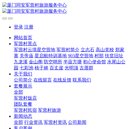
登录
注册
网站首页
军营村景点
军营村云境星空营地
军营村简介
立志石
高山党校
郑家
寨
关帝庙
星启航特训基地
903星空营地
村部
扶贫旧址
九龙溪
金山阁
防空哨所
半亩方塘
初心使命馆
水尾山公
园
七彩池
柿子林
百丈崖
光明顶
古厝群
关于我们
公司简介
在线留言
在线反馈
联系我们
套餐展示
全部
军营村饭店
团队套餐
军营村民宿
军营村旅游
新闻动态
全部
行业资讯
军营村资讯
公司新闻
客户案例