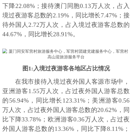
下降
22
.
08
%；接待澳门同胞0.
13
万人次，占入
境过夜游客总数的
2
.
19
%，同比增长
7
.
47
%；接
待外国人
2
.
72
万人次，占入境过夜游客总数的
44
.
67
%，同比增长
28
.
91
%。
图
1:入境过夜游客各地区占比情况
在我市接待入境过夜外国人客源市场中，
亚洲游客
1
.
55
万人次，占过夜外国人游客总数
的
56
.
94
%，同比增长
123
.
31
%；美洲游客0.
56
万人次，占过夜外国人游客总数的
2
0.
62
%，同
比下降
33
.
78
%；欧洲游客0.
36
万人次，占过夜
外国人游客总数的
13
.
36
%，同比下降
8
.
11
%；