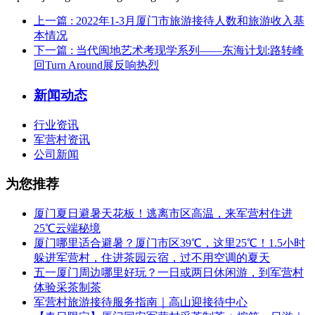
上一篇
: 2022年1-3月厦门市旅游接待人数和旅游收入基
本情况
下一篇
: 当代闽地艺术考现学系列——东海计划:路转峰
回Turn Around展反响热烈
新闻动态
行业资讯
军营村资讯
公司新闻
为您推荐
厦门夏日避暑天花板！逃离市区高温，来军营村住进
25℃云端秘境
厦门哪里适合避暑？厦门市区39℃，这里25℃！1.5小时
躲进军营村，住进茶园云宿，过不用空调的夏天
五一厦门周边哪里好玩？一日或两日休闲游，到军营村
体验采茶制茶
军营村旅游接待服务指南｜高山迎接待中心