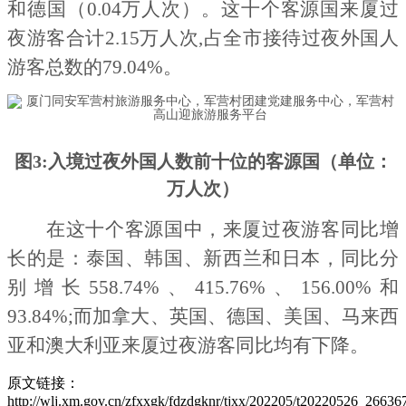
和德国（
0
.04
万人次）。这十个客源国来厦过
夜游客合计
2.15
万人次
,占全市接待过夜外国人
游客总数的
79.04
%。
图
3:入境过夜外国人数前十位的客源国（单位：
万人次）
在这十个客源国中，来厦过夜游客同比增
长的是：泰国、韩国、新西兰和日本，同比分
别增长
5
58.74%、
4
15.76%、
1
56.00%和
9
3.84%;而加拿大、英国、德国、美国、马来西
亚和澳大利亚来厦过夜游客同比均有下降。
原文链接：
http://wlj.xm.gov.cn/zfxxgk/fdzdgknr/tjxx/202205/t20220526_26636