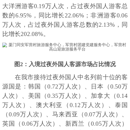
大洋洲游客0.1
9
万人次，占过夜外国人游客总
数的
6
.
95
%，同比增长
22
.
06
%；非洲游客0.0
6
万人次，占过夜外国人游客总数的
2
.
13
%，同
比增长
202
.0
8
%。
图
2：入境过夜外国人客源市场占比情况
在我市接待过夜外国人中名列前十位的客
源国是：韩国（
0.72
万人次）、日本（
0.50
万
人次）、美国（
0.35
万人次）、加拿大（
0.14
万人次）、澳大利亚（
0
.12
万人次）、泰国
（
0
.09
万人次）、马来西亚（
0
.07
万人次）、
英国（
0.06
万人次）、新西兰（
0
.05
万人次）