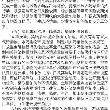
生物累积性等特性的高毒高风险农药及助剂。2025年年底前，
完成一批高毒高风险农药品种再评价。持续开展农药减量增效
行动，鼓励发展高效低风险农药，稳步推进高毒高风险农药淘
汰和替代。鼓励使用便于回收的大容量包装物，加强农药包装
废弃物回收处理。
（生态环境部、农业农村部等按职责分工负
责）
（五）深化末端治理，降低新污染物环境风险。
14.加强新污染物多环境介质协同治理。
加强有毒有害大
气污染物、水污染物环境治理，制定相关污染控制技术规范。
排放重点管控新污染物的企事业单位应采取污染控制措施，达
到相关污染物排放标准及环境质量目标要求；按照排污许可管
理有关要求，依法申领排污许可证或填写排污登记表，并在其
中载明执行的污染控制标准要求及采取的污染控制措施。排放
重点管控新污染物的企事业单位和其他生产经营者应按照相关
法律法规要求，对排放（污）口及其周边环境定期开展环境监
测，评估环境风险，排查整治环境安全隐患，依法公开新污染
物信息，采取措施防范环境风险。土壤污染重点监管单位应严
格控制有毒有害物质排放，建立土壤污染隐患排查制度，防止
有毒有害物质渗漏、流失、扬散。生产、加工使用或排放重点
管控新污染物清单中所列化学物质的企事业单位应纳入重点排
污单位。
（生态环境部负责）
15.强化含特定新污染物废物的收集利用处置。
严格落实