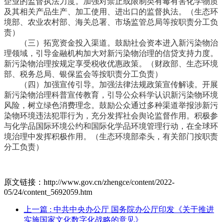
企业的监督执法力度。加强对禁止或限制类有毒有害化学物质
及其相关产品生产、加工使用、进出口的监督执法。
（生态环
境部、农业农村部、海关总署、市场监管总局等按职责分工负
责）
（三）拓宽资金投入渠道。
鼓励社会资本进入新污染物治
理领域，引导金融机构加大对新污染物治理的信贷支持力度。
新污染物治理按规定享受税收优惠政策。
（财政部、生态环境
部、税务总局、银保监会等按职责分工负责）
（四）加强宣传引导。
加强法律法规政策宣传解读。开展
新污染物治理科普宣传教育，引导公众科学认识新污染物环境
风险，树立绿色消费理念。鼓励公众通过多种渠道举报涉新污
染物环境违法犯罪行为，充分发挥社会舆论监督作用。积极参
与化学品国际环境公约和国际化学品环境管理行动，在全球环
境治理中发挥积极作用。
（生态环境部牵头，有关部门按职责
分工负责）
原文链接：http://www.gov.cn/zhengce/content/2022-
05/24/content_5692059.htm
上一篇
: 中共中央办公厅 国务院办公厅印发《关于推进
实施国家文化数字化战略的意见》