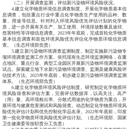
（二）开展调查监测，评估新污染物环境风险状况。
4.建立化学物质环境信息调查制度。
开展化学物质基本信
息调查，包括重点行业中重点化学物质生产使用的品种、数
量、用途等信息。针对列入环境风险优先评估计划的化学物
质，进一步开展有关生产、加工使用、环境排放数量及途径、
危害特性等详细信息调查。2023年年底前，完成首轮化学物质
基本信息调查和首批环境风险优先评估化学物质详细信息调
查。
（生态环境部负责）
5.建立新污染物环境调查监测制度。
制定实施新污染物专
项环境调查监测工作方案。依托现有生态环境监测网络，在重
点地区、重点行业、典型工业园区开展新污染物环境调查监测
试点。探索建立地下水新污染物环境调查、监测及健康风险评
估技术方法。2025年年底前，初步建立新污染物环境调查监测
体系。
（生态环境部负责）
6.建立化学物质环境风险评估制度。
研究制定化学物质环
境风险筛查和评估方案，完善评估数据库，以高关注、高产
（用）量、高环境检出率、分散式用途的化学物质为重点，开
展环境与健康危害测试和风险筛查。动态制定化学物质环境风
险优先评估计划和优先控制化学品名录。2022年年底前，印发
第一批化学物质环境风险优先评估计划。
（生态环境部、国家
卫生健康委等按职责分工负责）