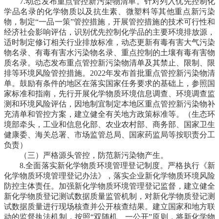
7.动态发布重点管控新污染物清单。
针对列入优先控制化
学品名录的化学物质以及抗生素、微塑料等其他重点新污染
物，制定“一品一策”管控措施，开展管控措施的技术可行性和
经济社会影响评估，识别优先控制化学品的主要环境排放源，
适时制定修订相关行业排放标准，动态更新有毒有害大气污染
物名录、有毒有害水污染物名录、重点控制的土壤有毒有害物
质名录。动态发布重点管控新污染物清单及其禁止、限制、限
排等环境风险管控措施。2022年发布首批重点管控新污染物清
单。鼓励有条件的地区在落实国家任务要求的基础上，参照国
家标准和指南，先行开展化学物质环境信息调查、环境调查监
测和环境风险评估，因地制宜制定本地区重点管控新污染物补
充清单和管控方案，建立健全有关地方政策标准等。
（生态环
境部牵头，工业和信息化部、农业农村部、商务部、国家卫生
健康委、海关总署、市场监管总局、国家药监局等按职责分工
负责）
（三）严格源头管控，防范新污染物产生。
8.全面落实新化学物质环境管理登记制度。
严格执行《新
化学物质环境管理登记办法》，落实企业新化学物质环境风险
防控主体责任。加强新化学物质环境管理登记监督，建立健全
新化学物质登记测试数据质量监管机制，对新化学物质登记测
试数据质量进行现场核查并公开核查结果。建立国家和地方联
动的监督执法机制，按照“双随机、一公开”原则，将新化学物