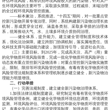
评估环境风险，精准识别环境风险较大的新污染物，针对其产
生环境风险的主要环节，采取源头禁限、过程减排、末端治理
的全过程环境风险管控措施。
——标本兼治，系统推进。
“十四五”期间，对一批重点管
控新污染物开展专项治理。同时，系统构建新污染物治理长效
机制，形成贯穿全过程、涵盖各类别、采取多举措的治理体
系，统筹推动大气、水、土壤多环境介质协同治理。
——健全体系，提升能力。
建立健全管理制度和技术体
系，强化法治保障。建立跨部门协调机制，落实属地责任。强
化科技支撑与基础能力建设，加强宣传引导，促进社会共治。
（三）主要目标。
到2025年，完成高关注、高产（用）量
的化学物质环境风险筛查，完成一批化学物质环境风险评估；
动态发布重点管控新污染物清单；对重点管控新污染物实施禁
止、限制、限排等环境风险管控措施。有毒有害化学物质环境
风险管理法规制度体系和管理机制逐步建立健全，新污染物治
理能力明显增强。
二、行动举措
（一）完善法规制度，建立健全新污染物治理体系。
1.加强法律法规制度建设。
研究制定有毒有害化学物质环
境风险管理条例。建立健全化学物质环境信息调查、环境调查
监测、环境风险评估、环境风险管控和新化学物质环境管理登
记、有毒化学品进出口环境管理等制度。加强农药、兽药、药