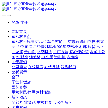
登录
注册
网站首页
军营村景点
军营村云境星空营地
军营村简介
立志石
高山党校
郑家
寨
关帝庙
星启航特训基地
903星空营地
村部
扶贫旧址
九龙溪
金山阁
防空哨所
半亩方塘
初心使命馆
水尾山公
园
七彩池
柿子林
百丈崖
光明顶
古厝群
关于我们
公司简介
在线留言
在线反馈
联系我们
套餐展示
全部
军营村饭店
团队套餐
军营村民宿
军营村旅游
新闻动态
全部
行业资讯
军营村资讯
公司新闻
客户案例