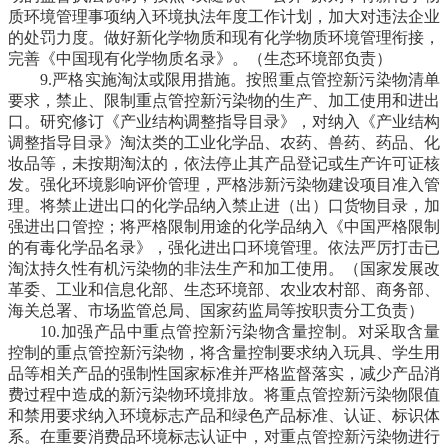
质环境管理事项纳入环境执法年度工作计划，加大对违法企业
的处罚力度。做好新化学物质和现有化学物质环境管理衔接，
完善《中国现有化学物质名录》。
（生态环境部负责）
9.严格实施淘汰或限用措施。
按照重点管控新污染物清单
要求，禁止、限制重点管控新污染物的生产、加工使用和进出
口。研究修订《产业结构调整指导目录》，对纳入《产业结构
调整指导目录》淘汰类的工业化学品、农药、兽药、药品、化
妆品等，未按期淘汰的，依法停止其产品登记或生产许可证核
发。强化环境影响评价管理，严格涉新污染物建设项目准入管
理。将禁止进出口的化学品纳入禁止进（出）口货物目录，加
强进出口管控；将严格限制用途的化学品纳入《中国严格限制
的有毒化学品名录》，强化进出口环境管理。依法严厉打击已
淘汰持久性有机污染物的非法生产和加工使用。
（国家发展改
革委、工业和信息化部、生态环境部、农业农村部、商务部、
海关总署、市场监管总局、国家药监局等按职责分工负责）
10.加强产品中重点管控新污染物含量控制。
对采取含量
控制的重点管控新污染物，将含量控制要求纳入玩具、学生用
品等相关产品的强制性国家标准并严格监督落实，减少产品消
费过程中造成的新污染物环境排放。将重点管控新污染物限值
和禁用要求纳入环境标志产品和绿色产品标准、认证、标识体
系。在重要消费品环境标志认证中，对重点管控新污染物进行