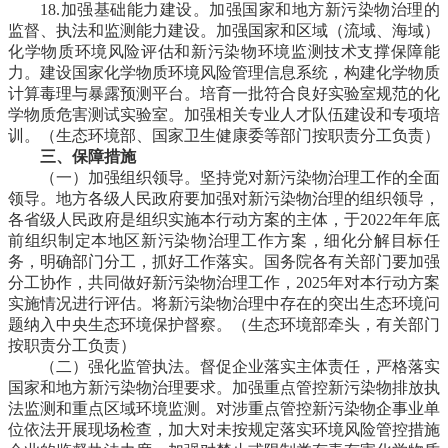
18.加强基础能力建设。
加强国家和地方新污染物治理的
监督、执法和监测能力建设。加强国家和区域（流域、海域）
化学物质环境风险评估和新污染物环境监测技术支撑保障能
力。建设国家化学物质环境风险管理信息系统，构建化学物质
计算毒理与暴露预测平台。培育一批符合良好实验室规范的化
学物质危害测试实验室。加强相关专业人才队伍建设和专项培
训。
（生态环境部、国家卫生健康委等部门按职责分工负责）
三、保障措施
（一）加强组织领导。
坚持党对新污染物治理工作的全面
领导。地方各级人民政府要加强对新污染物治理的组织领导，
各省级人民政府是组织实施本行动方案的主体，于2022年年底
前组织制定本地区新污染物治理工作方案，细化分解目标任
务，明确部门分工，抓好工作落实。国务院各有关部门要加强
分工协作，共同做好新污染物治理工作，2025年对本行动方案
实施情况进行评估。将新污染物治理中存在的突出生态环境问
题纳入中央生态环境保护督察。
（生态环境部牵头，有关部门
按职责分工负责）
（二）强化监管执法。
督促企业落实主体责任，严格落实
国家和地方新污染物治理要求。加强重点管控新污染物排放执
法监测和重点区域环境监测。对涉重点管控新污染物企事业单
位依法开展现场检查，加大对未按规定落实环境风险管控措施