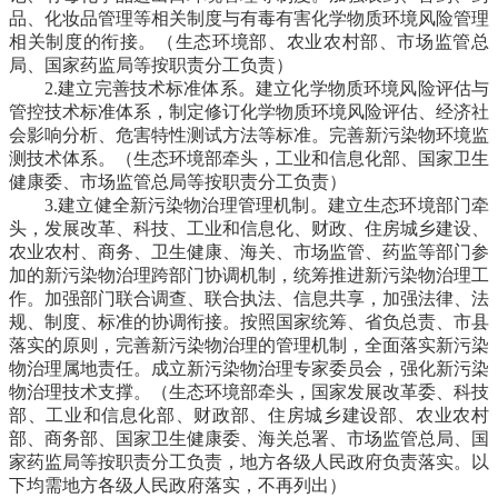
品、化妆品管理等相关制度与有毒有害化学物质环境风险管理
相关制度的衔接。
（生态环境部、农业农村部、市场监管总
局、国家药监局等按职责分工负责）
2.建立完善技术标准体系。
建立化学物质环境风险评估与
管控技术标准体系，制定修订化学物质环境风险评估、经济社
会影响分析、危害特性测试方法等标准。完善新污染物环境监
测技术体系。
（生态环境部牵头，工业和信息化部、国家卫生
健康委、市场监管总局等按职责分工负责）
3.建立健全新污染物治理管理机制。
建立生态环境部门牵
头，发展改革、科技、工业和信息化、财政、住房城乡建设、
农业农村、商务、卫生健康、海关、市场监管、药监等部门参
加的新污染物治理跨部门协调机制，统筹推进新污染物治理工
作。加强部门联合调查、联合执法、信息共享，加强法律、法
规、制度、标准的协调衔接。按照国家统筹、省负总责、市县
落实的原则，完善新污染物治理的管理机制，全面落实新污染
物治理属地责任。成立新污染物治理专家委员会，强化新污染
物治理技术支撑。
（生态环境部牵头，国家发展改革委、科技
部、工业和信息化部、财政部、住房城乡建设部、农业农村
部、商务部、国家卫生健康委、海关总署、市场监管总局、国
家药监局等按职责分工负责，地方各级人民政府负责落实。以
下均需地方各级人民政府落实，不再列出）