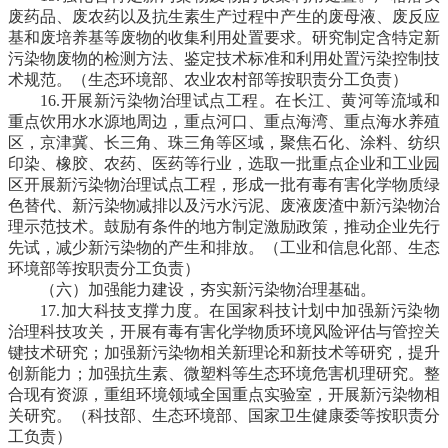
废药品、废农药以及抗生素生产过程中产生的废母液、废反应
基和废培养基等废物的收集利用处置要求。研究制定含特定新
污染物废物的检测方法、鉴定技术标准和利用处置污染控制技
术规范。
（生态环境部、农业农村部等按职责分工负责）
16.开展新污染物治理试点工程。
在长江、黄河等流域和
重点饮用水水源地周边，重点河口、重点海湾、重点海水养殖
区，京津冀、长三角、珠三角等区域，聚焦石化、涂料、纺织
印染、橡胶、农药、医药等行业，选取一批重点企业和工业园
区开展新污染物治理试点工程，形成一批有毒有害化学物质绿
色替代、新污染物减排以及污水污泥、废液废渣中新污染物治
理示范技术。鼓励有条件的地方制定激励政策，推动企业先行
先试，减少新污染物的产生和排放。
（工业和信息化部、生态
环境部等按职责分工负责）
（六）加强能力建设，夯实新污染物治理基础。
17.加大科技支撑力度。
在国家科技计划中加强新污染物
治理科技攻关，开展有毒有害化学物质环境风险评估与管控关
键技术研究；加强新污染物相关新理论和新技术等研究，提升
创新能力；加强抗生素、微塑料等生态环境危害机理研究。整
合现有资源，重组环境领域全国重点实验室，开展新污染物相
关研究。
（科技部、生态环境部、国家卫生健康委等按职责分
工负责）