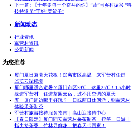
下一篇
: 【十年＠每一个奋斗的你】“蔬”写乡村振兴 “科
技特派员”守好“菜篮子”
新闻动态
行业资讯
军营村资讯
公司新闻
为您推荐
厦门夏日避暑天花板！逃离市区高温，来军营村住进
25℃云端秘境
厦门哪里适合避暑？厦门市区39℃，这里25℃！1.5小时
躲进军营村，住进茶园云宿，过不用空调的夏天
五一厦门周边哪里好玩？一日或两日休闲游，到军营村
体验采茶制茶
军营村旅游接待服务指南｜高山迎接待中心
【春日限定】厦门同安军营村采茶制茶 + 挖笋一日游｜
指尖拾茶香，竹林寻鲜趣，把春天带回家！