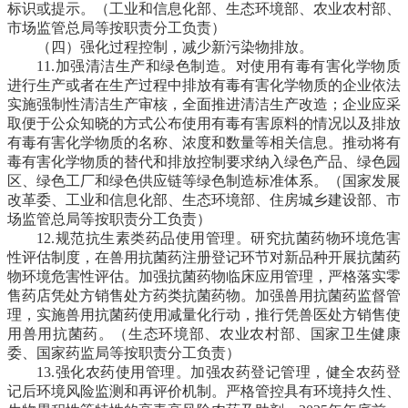
标识或提示。
（工业和信息化部、生态环境部、农业农村部、
市场监管总局等按职责分工负责）
（四）强化过程控制，减少新污染物排放。
11.加强清洁生产和绿色制造。
对使用有毒有害化学物质
进行生产或者在生产过程中排放有毒有害化学物质的企业依法
实施强制性清洁生产审核，全面推进清洁生产改造；企业应采
取便于公众知晓的方式公布使用有毒有害原料的情况以及排放
有毒有害化学物质的名称、浓度和数量等相关信息。推动将有
毒有害化学物质的替代和排放控制要求纳入绿色产品、绿色园
区、绿色工厂和绿色供应链等绿色制造标准体系。
（国家发展
改革委、工业和信息化部、生态环境部、住房城乡建设部、市
场监管总局等按职责分工负责）
12.规范抗生素类药品使用管理。
研究抗菌药物环境危害
性评估制度，在兽用抗菌药注册登记环节对新品种开展抗菌药
物环境危害性评估。加强抗菌药物临床应用管理，严格落实零
售药店凭处方销售处方药类抗菌药物。加强兽用抗菌药监督管
理，实施兽用抗菌药使用减量化行动，推行凭兽医处方销售使
用兽用抗菌药。
（生态环境部、农业农村部、国家卫生健康
委、国家药监局等按职责分工负责）
13.强化农药使用管理。
加强农药登记管理，健全农药登
记后环境风险监测和再评价机制。严格管控具有环境持久性、