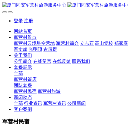
登录
注册
网站首页
军营村景点
军营村云境星空营地
军营村简介
立志石
高山党校
郑家寨
百丈崖
光明顶
古厝群
关于我们
公司简介
在线留言
在线反馈
联系我们
套餐展示
全部
军营村饭店
团队套餐
军营村民宿
军营村旅游
新闻动态
全部
行业资讯
军营村资讯
公司新闻
客户案例
军营村民宿