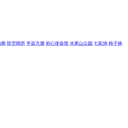
山阁
防空哨所
半亩方塘
初心使命馆
水尾山公园
七彩池
柿子林