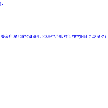
关帝庙
星启航特训基地
903星空营地
村部
扶贫旧址
九龙溪
金